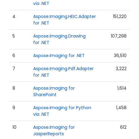
via .NET
4
Aspose.Imaging.HEIC.Adapter
151,220
for .NET
5
Aspose.Imaging.Drawing
107,298
for .NET
6
Aspose.Imaging for .NET
36,510
7
Aspose.Imaging.Pdf.Adapter
3,222
for .NET
8
Aspose.Imaging for
1,614
SharePoint
9
Aspose.Imaging for Python
1,458
via .NET
10
Aspose.Imaging for
612
JasperReports