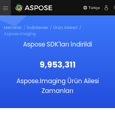
Türkçe
Toggle
navigation
Metrikler
İndirilenler
Ürün Aileleri
Aspose.Imaging
Aspose SDK'ları İndirildi
9,953,311
Aspose.Imaging Ürün Ailesi
Zamanları