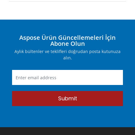
Aspose Ürün Güncellemeleri İçin
Abone Olun
Aylık bültenler ve teklifleri doğrudan posta kutunuza
alın.
Submit